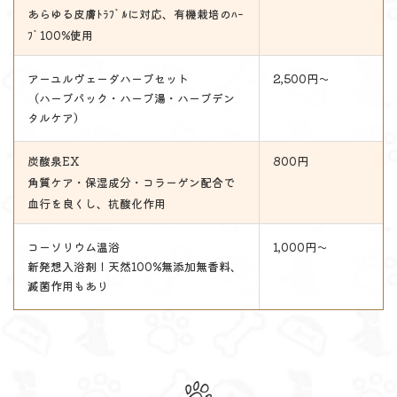
あらゆる皮膚ﾄﾗﾌﾞﾙに対応、有機栽培のﾊｰ
ﾌﾞ100%使用
アーユルヴェーダハーブセット
2,500円～
（ハーブパック・ハーブ湯・ハーブデン
タルケア）
炭酸泉EX
800円
角質ケア・保湿成分・コラーゲン配合で
血行を良くし、抗酸化作用
コーソリウム温浴
1,000円～
新発想入浴剤！天然100%無添加無香料、
滅菌作用もあり