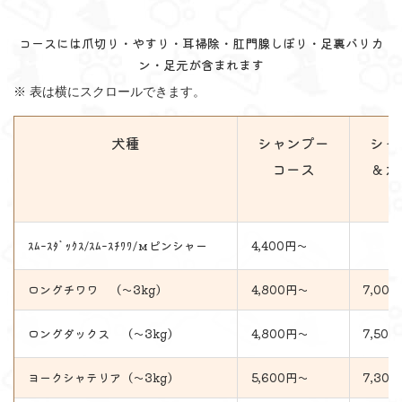
コースには爪切り・やすり・耳掃除・肛門腺しぼり・足裏バリカ
ン・足元が含まれます
※ 表は横にスクロールできます。
シャンプー
シャ
犬種
＆カ
コース
ｽﾑｰｽﾀﾞｯｸｽ/ｽﾑｰｽﾁﾜﾜ/мピンシャー
4,400円～
ロングチワワ （～3kg）
7,00
4,800円～
ロングダックス （～3kg）
7,50
4,800円～
ヨークシャテリア（～3kg）
7,30
5,600円～