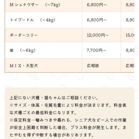
M シュナウザー （～7kg）
6,800円～
8,80
トイプードル （～4kg）
6,800円～
8,80
ボーダーコリー
12,000円～
15,0
柴 （～6kg）
7,700円～
8,80
ＭＩＸ・大型犬
応相談
応相談
上記にない犬種・猫ちゃんはご相談ください。
※サイズ・体高・毛質毛量により料金が決まります。料金表
は犬種ごとの最低料金になります。
※保定料金…噛みつきや暴れる、シニア犬など一人での作業
が安全上困難と判断した場合、プラス料金が発生します。ま
たやむを得ず中断する場合がありあります。