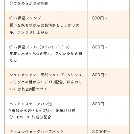
分でなめらかさが持続
ﾋﾟｭｱ保湿シャンプー
500円～
潤いを保ちながら皮脂汚れをしっかり洗
浄、フンワリ仕上がる
ﾋﾟｭｱ保湿ジェル（ｽｷﾝﾏｯｻｰｼﾞｼﾞｪﾙ）
800円～
皮膚の水分ﾊﾞﾗﾝｽを整え、フケかゆみを抑
える
シャンメシャン 天然シャンプー&リンス
800円～
ノミダニの嫌がるﾊｰﾌﾞｴｷｽ配合、ほんのり
ﾊｰﾌﾞが約2週間つづく
ペットエステ アロマ浴
800円
7種類から選べるﾊﾞｽｿﾙﾄ、死海ﾐﾈﾗﾙ成
分・ﾋﾉｷ・ﾕｰｶﾘ成分配合
アーユルヴェーダハーブパック
2,000円～